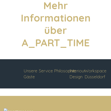
Mehr
Informationen
über
A_PART_TIME
Unsere
Service
Philosophie
Interiour
Workspace
Gäste
Design
Düsseldorf