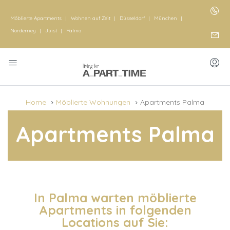
Möblierte Apartments
|
Wohnen auf Zeit
|
Düsseldorf
|
München
|
Norderney
|
Juist
|
Palma
Home
Möblierte Wohnungen
Apartments Palma
Apartments Palma
In Palma warten möblierte
Apartments in folgenden
Locations auf Sie: