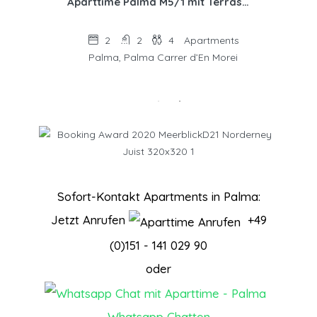
time Palma M5/2 mit eigener MeerBlick Terrasse
Aparttime Palma M5/1 mit Terrasse (Patio)
2
2
4
Apartments
Palma, Palma Carrer d’En Morei
Sofort-Kontakt Apartments in Palma:
Jetzt Anrufen
+49
(0)151 - 141 029 90
oder
Whatsapp Chatten