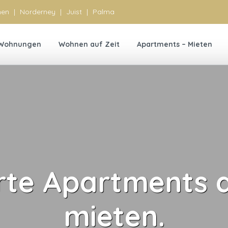
hen
|
Norderney
|
Juist
|
Palma
 Wohnungen
Wohnen auf Zeit
Apartments – Mieten
rte Apartments a
mieten.